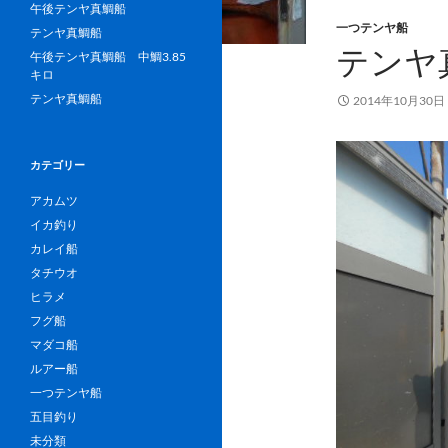
午後テンヤ真鯛船
一つテンヤ船
テンヤ真鯛船
テンヤ真
午後テンヤ真鯛船 中鯛3.85
キロ
テンヤ真鯛船
2014年10月30日
カテゴリー
アカムツ
イカ釣り
カレイ船
タチウオ
ヒラメ
フグ船
マダコ船
ルアー船
一つテンヤ船
五目釣り
未分類