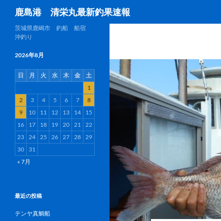
検
鹿島港 清栄丸最新釣果速報
索
茨城県鹿嶋市 釣船 船宿
沖釣り
2026年8月
日
月
火
水
木
金
土
1
2
3
4
5
6
7
8
9
10
11
12
13
14
15
16
17
18
19
20
21
22
23
24
25
26
27
28
29
30
31
« 7月
最近の投稿
テンヤ真鯛船