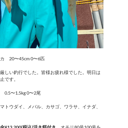
 20〜45cm 0〜6匹
厳しい釣行でした。皆様お疲れ様でした。明日は
止です。
.5〜1.5kg 0〜2尾
マトウダイ、メバル、カサゴ、ワラサ、イナダ、
¥13,200(税込)活き餌付き
オモリ80号100号を