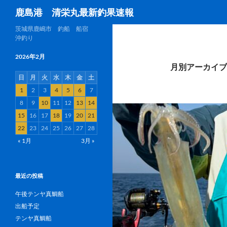
検
鹿島港 清栄丸最新釣果速報
索
茨城県鹿嶋市 釣船 船宿
沖釣り
2026年2月
月別アーカイブ: 
日
月
火
水
木
金
土
1
2
3
4
5
6
7
8
9
10
11
12
13
14
15
16
17
18
19
20
21
22
23
24
25
26
27
28
« 1月
3月 »
最近の投稿
午後テンヤ真鯛船
出船予定
テンヤ真鯛船