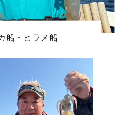
カ船・ヒラメ船