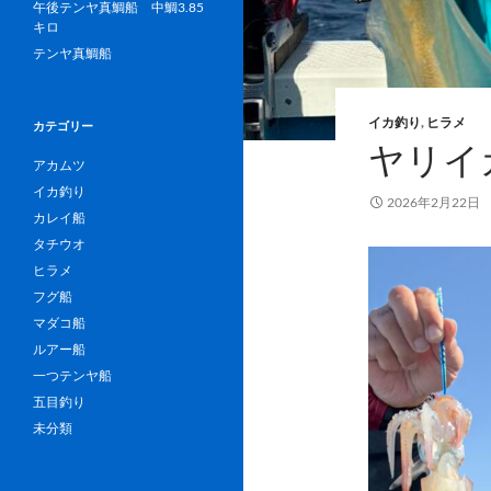
午後テンヤ真鯛船 中鯛3.85
キロ
テンヤ真鯛船
イカ釣り
,
ヒラメ
カテゴリー
ヤリイ
アカムツ
イカ釣り
2026年2月22日
カレイ船
タチウオ
ヒラメ
フグ船
マダコ船
ルアー船
一つテンヤ船
五目釣り
未分類