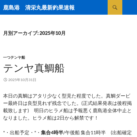
検
鹿島港 清栄丸最新釣果速報
索
コ
ン
テ
ン
月別アーカイブ: 2025年10月
ツ
へ
ス
キ
一つテンヤ船
ッ
テンヤ真鯛船
プ
2025年10月31日
本日の真鯛はアタリ少なく型見た程度でした。真鯛ダービ
ー最終日は良型見れず残念でした。(正式結果発表は後程掲
載致します) 明日のヒラメ船は予報悪く鹿島港全体中止と
なりました。ヒラメ船は2日から解禁です！
*・出船予定・*・
集合4時半
/午後船 集合11時半 (出船確定