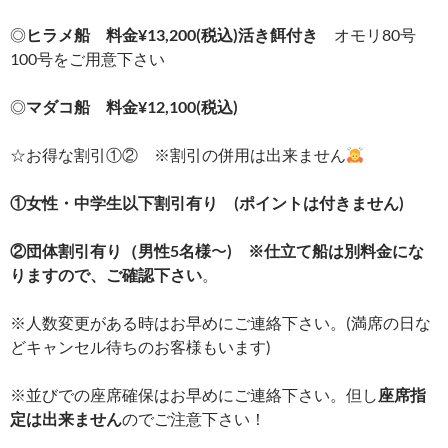
◎
ヒラメ船 料金¥13,200(税込)活き餌付き
オモリ80号
100号をご用意下さい
◎
マダコ船 料金¥12,100(税込)
☆お得な割引①② ※割引の併用は出来ません
①女性・中学生以下割引有り (ポイントは付きません)
②団体割引有り（男性5名様
〜
) ※仕立て船は別料金にな
りますので、ご確認下さい
。
※人数変更がある時はお早めにご連絡下さい。(満席の日な
どキャンセル待ちのお客様もいます)
※並びでの座席確保はお早めにご連絡下さい。但し
座席指
定は出来ません
のでご注意下さい！