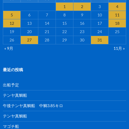
1
2
3
4
5
6
7
8
9
10
11
12
13
14
15
16
17
18
19
20
21
22
23
24
25
26
27
28
29
30
31
« 9月
11月 »
最近の投稿
出船予定
テンヤ真鯛船
午後テンヤ真鯛船 中鯛3.85キロ
テンヤ真鯛船
マゴチ船