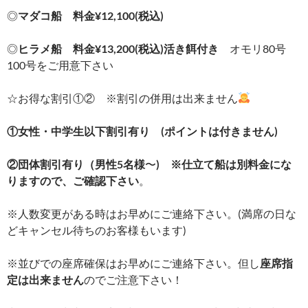
◎
マダコ船 料金¥12,100(税込)
◎
ヒラメ船 料金¥13,200(税込)活き餌付き
オモリ80号
100号をご用意下さい
☆お得な割引①② ※割引の併用は出来ません
①女性・中学生以下割引有り (ポイントは付きません)
②団体割引有り（男性5名様
〜
) ※仕立て船は別料金にな
りますので、ご確認下さい
。
※人数変更がある時はお早めにご連絡下さい。(満席の日な
どキャンセル待ちのお客様もいます)
※並びでの座席確保はお早めにご連絡下さい。但し
座席指
定は出来ません
のでご注意下さい！