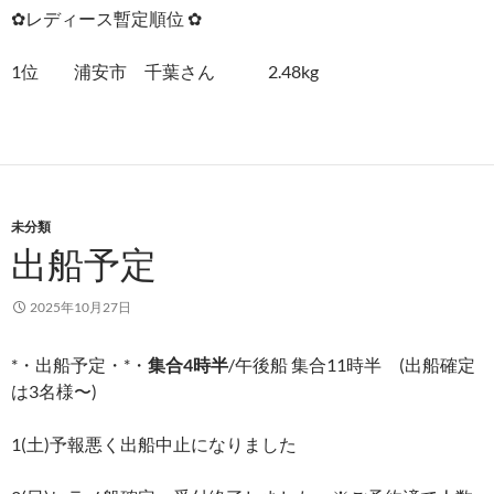
✿レディース暫定順位 ✿
1位 浦安市 千葉さん 2.48kg
未分類
出船予定
2025年10月27日
*・出船予定・*・
集合4時半
/午後船 集合11時半 (出船確定
は3名様〜)
1(土)予報悪く出船中止になりました