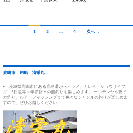
投
1
2
…
4
次へ →
稿
ナ
ビ
ゲ
鹿嶋市 釣船 清栄丸
ー
茨城県鹿嶋市にある鹿島港からヒラメ、カレイ、ショウサイフ
シ
グ、5目魚等々季節折々の船釣りを楽しめます。 一つテンヤや夜イ
カ釣り、ルアーフィッシングまで色々なジャンルの釣りが楽しめま
ョ
すので、ぜひお越しください。
ン