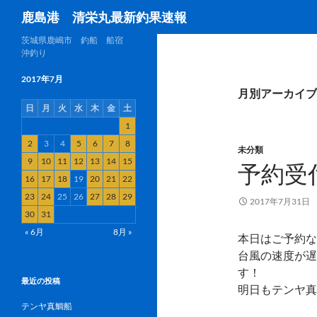
検
鹿島港 清栄丸最新釣果速報
索
茨城県鹿嶋市 釣船 船宿
沖釣り
2017年7月
月別アーカイブ: 
日
月
火
水
木
金
土
1
2
3
4
5
6
7
8
未分類
9
10
11
12
13
14
15
予約受
16
17
18
19
20
21
22
23
24
25
26
27
28
29
2017年7月31日
30
31
« 6月
8月 »
本日はご予約な
台風の速度が遅
す！
最近の投稿
明日もテンヤ真
テンヤ真鯛船