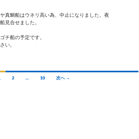
ヤ真鯛船はウネリ高い為、中止になりました。夜
船見合せました。
ゴチ船の予定です。
さい。
1
2
…
10
次へ →