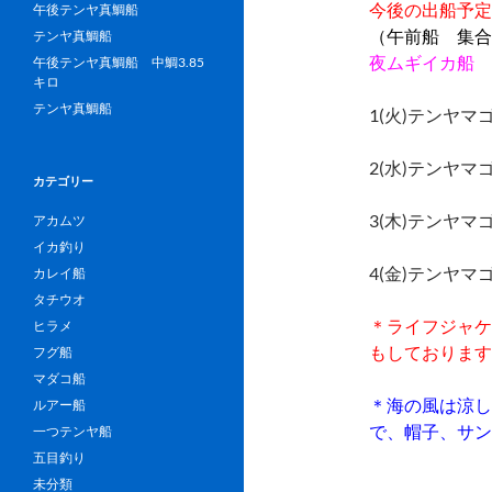
今後の出船予定
午後テンヤ真鯛船
（午前船 集合
テンヤ真鯛船
夜ムギイカ船 
午後テンヤ真鯛船 中鯛3.85
キロ
テンヤ真鯛船
1(火)テンヤ
2(水)テンヤ
カテゴリー
3(木)テンヤ
アカムツ
イカ釣り
4(金)テンヤ
カレイ船
タチウオ
＊ライフジャケ
ヒラメ
もしております
フグ船
マダコ船
＊海の風は涼し
ルアー船
で、帽子、サン
一つテンヤ船
五目釣り
未分類