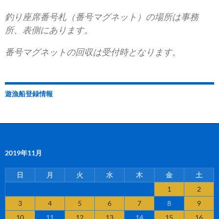
釣り座席番号札（番号マグネット）の場所は事務
所、表側にあります。
番号マグネットの回収は受付時となります。
遊漁船登録情報
2019年11月
日
月
火
水
木
金
土
1
2
3
4
5
6
7
8
9
10
11
12
13
14
15
16