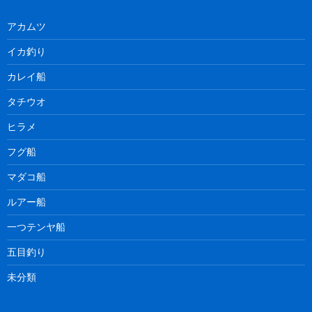
アカムツ
イカ釣り
カレイ船
タチウオ
ヒラメ
フグ船
マダコ船
ルアー船
一つテンヤ船
五目釣り
未分類