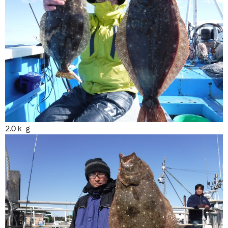
2.0ｋｇ