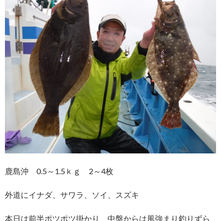
鹿島沖 0.5～1.5ｋｇ 2～4枚
外道にイナダ、サワラ、ソイ、スズキ
本日は前半ポツポツ掛かり、中盤からは風強まり釣りずら