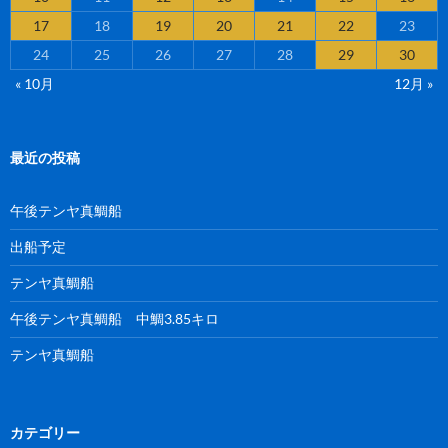
17
18
19
20
21
22
23
24
25
26
27
28
29
30
« 10月
12月 »
最近の投稿
午後テンヤ真鯛船
出船予定
テンヤ真鯛船
午後テンヤ真鯛船 中鯛3.85キロ
テンヤ真鯛船
カテゴリー