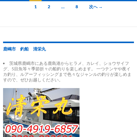
投
1
2
…
8
次へ →
稿
ナ
ビ
ゲ
鹿嶋市 釣船 清栄丸
ー
茨城県鹿嶋市にある鹿島港からヒラメ、カレイ、ショウサイフ
シ
グ、5目魚等々季節折々の船釣りを楽しめます。 一つテンヤや夜イ
カ釣り、ルアーフィッシングまで色々なジャンルの釣りが楽しめま
ョ
すので、ぜひお越しください。
ン