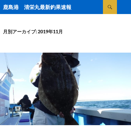
検
鹿島港 清栄丸最新釣果速報
索
コ
ン
テ
ン
月別アーカイブ: 2019年11月
ツ
へ
ス
キ
ッ
プ