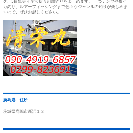
シ
グ、5目魚等々季節折々の船釣りを楽しめます。 一つテンヤや夜イ
カ釣り、ルアーフィッシングまで色々なジャンルの釣りが楽しめま
ョ
すので、ぜひお越しください。
ン
鹿島港 住所
茨城県鹿嶋市新浜１３