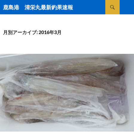
検
鹿島港 清栄丸最新釣果速報
索
コ
ン
テ
ン
月別アーカイブ: 2016年3月
ツ
へ
ス
キ
ッ
プ