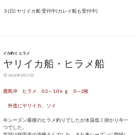
３(日) ヤリイカ船 受付中(カレイ船も受付中)
イカ釣り
,
ヒラメ
ヤリイカ船・ヒラメ船
2016年3月27日
鹿島沖 ヒラメ 0.5～1.0ｋｇ 0～2枚
外道にヤリイカ、ソイ
今シーズン最後のヒラメ釣りでしたが水温低く掛かり今一
つでした。
竿頭は鉾田市の遠峰さんでした。また来シーズンに期待し