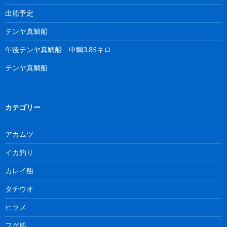
出船予定
テンヤ真鯛船
午後テンヤ真鯛船 中鯛3.85キロ
テンヤ真鯛船
カテゴリー
アカムツ
イカ釣り
カレイ船
タチウオ
ヒラメ
フグ船