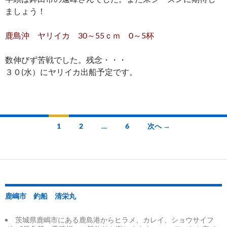
ましょう！
鹿島沖 ヤリイカ 30～55ｃｍ 0～5杯
数伸びず苦戦でした。残念・・・
３０(水）にヤリイカ出船予定です。
投
1
2
…
6
次へ →
稿
ナ
ビ
ゲ
鹿嶋市 釣船 清栄丸
ー
茨城県鹿嶋市にある鹿島港からヒラメ、カレイ、ショウサイフ