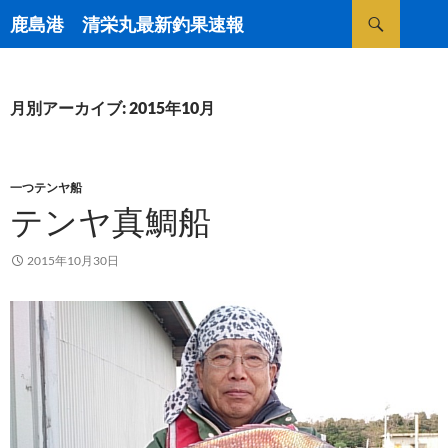
検
鹿島港 清栄丸最新釣果速報
索
コ
ン
テ
ン
月別アーカイブ: 2015年10月
ツ
へ
ス
キ
一つテンヤ船
ッ
テンヤ真鯛船
プ
2015年10月30日