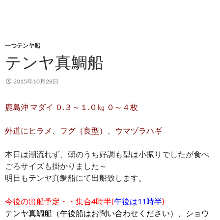
一つテンヤ船
テンヤ真鯛船
2015年10月28日
鹿島沖 マダイ ０.３～１.０㎏ ０～４枚
外道にヒラメ、フグ（良型）、ウマヅラハギ
本日は潮流れず、朝のうち好調も型は小振りでしたが食べ
ごろサイズも掛かりました～
明日もテンヤ真鯛船にて出船致します。
今後の出船予定・・
集合4時半
(
午後は11時半
)
テンヤ真鯛船（午後船はお問い合わせください）、ショウ