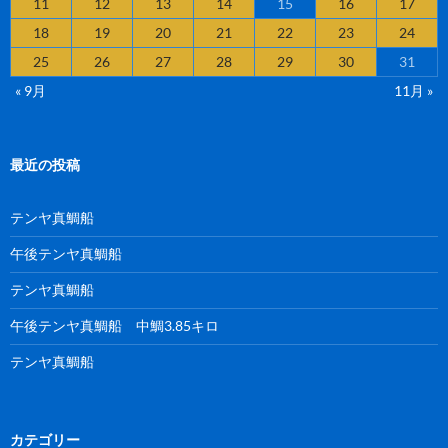
11
12
13
14
15
16
17
18
19
20
21
22
23
24
25
26
27
28
29
30
31
« 9月
11月 »
最近の投稿
テンヤ真鯛船
午後テンヤ真鯛船
テンヤ真鯛船
午後テンヤ真鯛船 中鯛3.85キロ
テンヤ真鯛船
カテゴリー