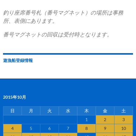
釣り座席番号札（番号マグネット）の場所は事務
所、表側にあります。
番号マグネットの回収は受付時となります。
遊漁船登録情報
2015年10月
日
月
火
水
木
金
土
1
2
3
4
5
6
7
8
9
10