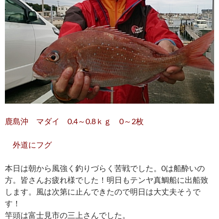
鹿島沖 マダイ 0.4～0.8ｋｇ 0～2枚
外道にフグ
本日は朝から風強く釣りづらく苦戦でした。0は船酔いの
方。皆さんお疲れ様でした！明日もテンヤ真鯛船に出船致
します。風は次第に止んできたので明日は大丈夫そうで
す！
竿頭は富士見市の三上さんでした。