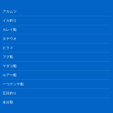
アカムツ
イカ釣り
カレイ船
タチウオ
ヒラメ
フグ船
マダコ船
ルアー船
一つテンヤ船
五目釣り
未分類