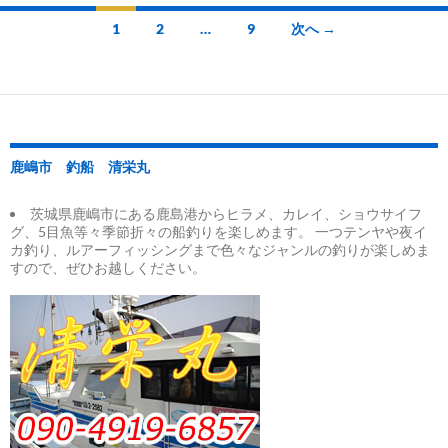
投
1
2
…
9
次へ →
稿
ナ
ビ
ゲ
鹿嶋市 釣船 清栄丸
ー
茨城県鹿嶋市にある鹿島港からヒラメ、カレイ、ショウサイフ
シ
グ、5目魚等々季節折々の船釣りを楽しめます。 一つテンヤや夜イ
カ釣り、ルアーフィッシングまで色々なジャンルの釣りが楽しめま
ョ
すので、ぜひお越しください。
ン