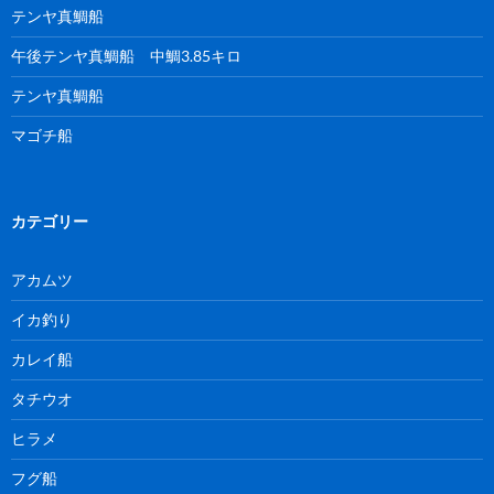
テンヤ真鯛船
午後テンヤ真鯛船 中鯛3.85キロ
テンヤ真鯛船
マゴチ船
カテゴリー
アカムツ
イカ釣り
カレイ船
タチウオ
ヒラメ
フグ船