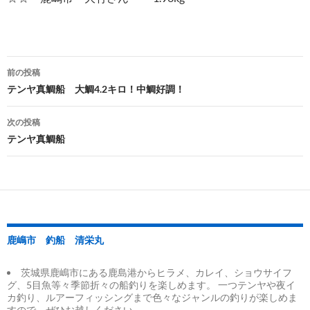
投
前の投稿
稿
テンヤ真鯛船 大鯛4.2キロ！中鯛好調！
ナ
次の投稿
ビ
テンヤ真鯛船
ゲ
ー
シ
ョ
鹿嶋市 釣船 清栄丸
ン
茨城県鹿嶋市にある鹿島港からヒラメ、カレイ、ショウサイフ
グ、5目魚等々季節折々の船釣りを楽しめます。 一つテンヤや夜イ
カ釣り、ルアーフィッシングまで色々なジャンルの釣りが楽しめま
すので、ぜひお越しください。