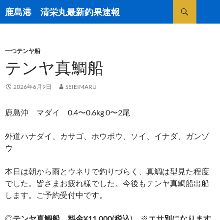
検
鹿島港 清栄丸最新釣果速報
索
コ
ン
テ
ン
一つテンヤ船
ツ
テンヤ真鯛船
へ
ス
2026年6月9日
SEIEIMARU
キ
ッ
鹿島沖 マダイ 0.4〜0.6kg 0〜2尾
プ
外道ハナダイ、カサゴ、ホウボウ、ソイ、イナダ、ガンゾ
ウ
本日は朝から雨とウネリで釣りづらく、真鯛は型見た程度
でした。皆さまお疲れ様でした。今後もテンヤ真鯛船出船
します。ご予約受付中です。
◎
テンヤ真鯛船 料金¥11,000(税込
) ※
エサ別になります