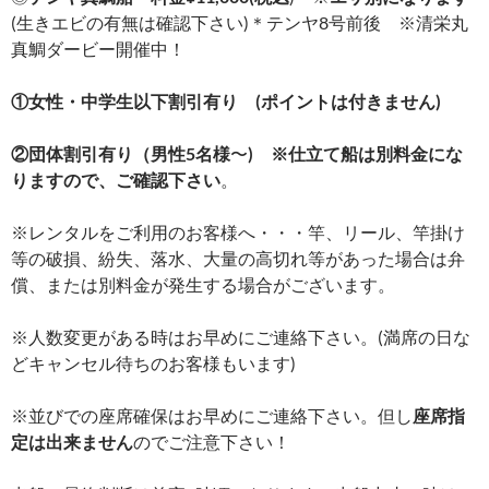
(生きエビの有無は確認下さい)＊テンヤ8号前後 ※清栄丸
真鯛ダービー開催中！
①女性・中学生以下割引有り (ポイントは付きません)
②団体割引有り（男性5名様
〜
) ※仕立て船は別料金にな
りますので、ご確認下さい
。
※レンタルをご利用のお客様へ・・・竿、リール、竿掛け
等の破損、紛失、落水、大量の高切れ等があった場合は弁
償、または別料金が発生する場合がございます。
※人数変更がある時はお早めにご連絡下さい。(満席の日な
どキャンセル待ちのお客様もいます)
※並びでの座席確保はお早めにご連絡下さい。但し
座席指
定は出来ません
のでご注意下さい！