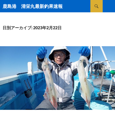
検
鹿島港 清栄丸最新釣果速報
索
コ
ン
テ
ン
日別アーカイブ: 2023年2月22日
ツ
へ
ス
キ
ッ
プ