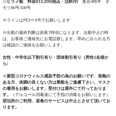
◎
ヒラメ船 料金¥13,200(税込・活餌付)
集合4時半 オ
モリ80号100号
※ラインはPE2〜3号でお願いします
※出船の最終判断は前夜7時頃になります。出船中止の時
は、お客様ご連絡先にお電話致します。早めに出られる方
は確認のご連絡をお願いします。
女性・中学生以下割引有り・団体割引有り（男性5名様か
ら
)
※
新型コロナウィルス感染予防の為のお願いです
。
発熱の
ある方、体調の良くない方は乗船をご遠慮下さい。マスク
の着用をお願いします。受付けは屋外にて行っておりま
す。
（アルコール消毒液にて手指の消毒をお願いします）
宿泊所のご利用、昼食のサービスは中止とさせて頂いてお
ります。