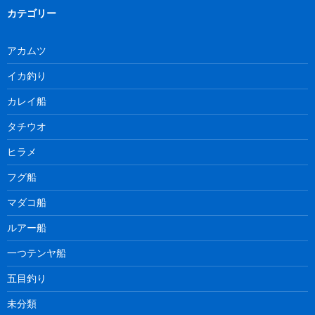
カテゴリー
アカムツ
イカ釣り
カレイ船
タチウオ
ヒラメ
フグ船
マダコ船
ルアー船
一つテンヤ船
五目釣り
未分類