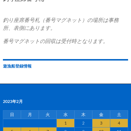
釣り座席番号札（番号マグネット）の場所は事務
所、表側にあります。
番号マグネットの回収は受付時となります。
遊漁船登録情報
2023年2月
日
月
火
水
木
金
土
1
2
3
4