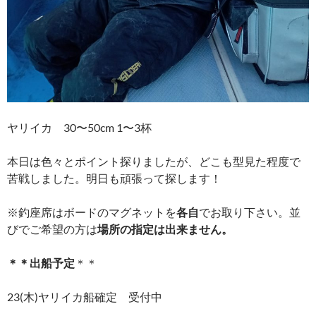
ヤリイカ 30〜50cm 1〜3杯
本日は色々とポイント探りましたが、どこも型見た程度で
苦戦しました。明日も頑張って探します！
※釣座席はボードのマグネットを
各自
でお取り下さい。並
びでご希望の方は
場所の指定は出来ません。
＊＊出船予定
＊＊
23(木)ヤリイカ船確定 受付中