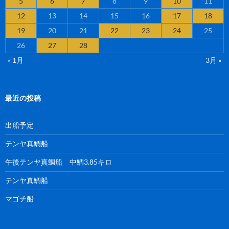
5
6
7
8
9
10
11
12
13
14
15
16
17
18
19
20
21
22
23
24
25
26
27
28
« 1月
3月 »
最近の投稿
出船予定
テンヤ真鯛船
午後テンヤ真鯛船 中鯛3.85キロ
テンヤ真鯛船
マゴチ船