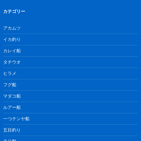
カテゴリー
アカムツ
イカ釣り
カレイ船
タチウオ
ヒラメ
フグ船
マダコ船
ルアー船
一つテンヤ船
五目釣り