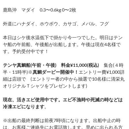
鹿島沖 マダイ 0.3〜0.6kg 0〜2枚
外道にハナダイ、ホウボウ、カサゴ、メバル、フグ
本日はシケ後水温低下で掛かり今一つでした。明日はテン
ヤ船の午前船、午後船が出船します。午後は現在4名様で
す。予約受付中です！
テンヤ真鯛船(午前・午後) 料金¥11,000(税込)
集合(４時
半・11時半)※
真鯛ダービー開催中！
エントリー費¥1,000詳
細は店頭で (エントリー者の中から抽選で10名様に清栄丸
オリジナルＴシャツをプレゼントします)
現在、活きエビ使用中です。エビ不漁時や死滅の時などは
冷凍エビになります
。
※出船の最終判断は前夜7時頃になります。出船中止の時
は、お客様ご連絡先にお電話致します。早めに出られる方