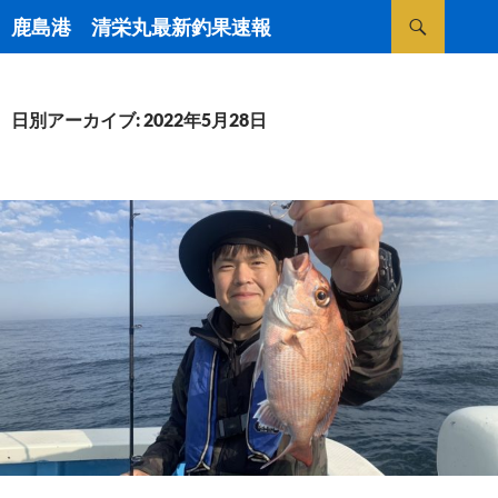
検
鹿島港 清栄丸最新釣果速報
索
コ
ン
テ
ン
日別アーカイブ: 2022年5月28日
ツ
へ
ス
キ
ッ
プ