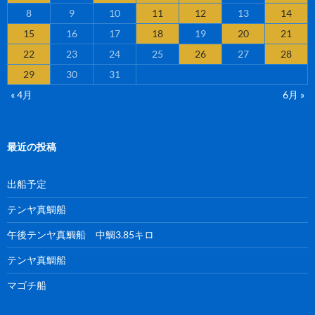
8
9
10
11
12
13
14
15
16
17
18
19
20
21
22
23
24
25
26
27
28
29
30
31
« 4月
6月 »
最近の投稿
出船予定
テンヤ真鯛船
午後テンヤ真鯛船 中鯛3.85キロ
テンヤ真鯛船
マゴチ船