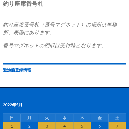
釣り座席番号札
釣り座席番号札（番号マグネット）の場所は事務
所、表側にあります。
番号マグネットの回収は受付時となります。
遊漁船登録情報
2022年5月
日
月
火
水
木
金
土
1
2
3
4
5
6
7