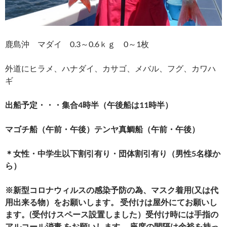
鹿島沖 マダイ 0.3～0.6ｋｇ 0～1枚
外道にヒラメ、ハナダイ、カサゴ、メバル、フグ、カワハ
ギ
出船予定・・・集合4時半（午後船は11時半）
マゴチ船（午前・午後）テンヤ真鯛船（午前・午後）
＊女性・中学生以下割引有り・団体割引有り（男性5名様か
ら）
※新型コロナウィルスの感染予防の為、マスク着用(又は代
用出来る物）をお願いします。 受付けは屋外にてお願いし
ます。(受付けスペース設置しました）受付け時には手指の
アルコール消毒 をお願いします。 座席の間隔は余裕を持っ