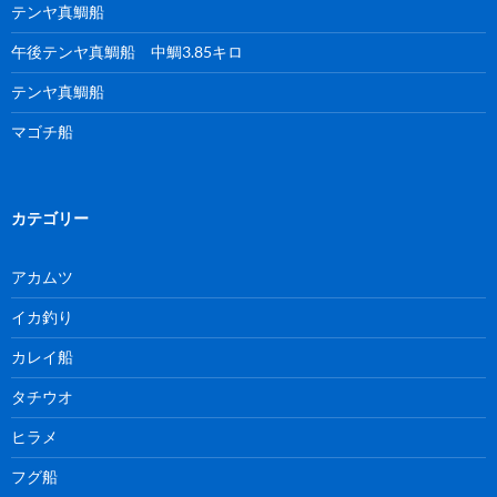
テンヤ真鯛船
午後テンヤ真鯛船 中鯛3.85キロ
テンヤ真鯛船
マゴチ船
カテゴリー
アカムツ
イカ釣り
カレイ船
タチウオ
ヒラメ
フグ船