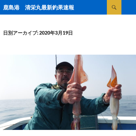
検
鹿島港 清栄丸最新釣果速報
索
コ
ン
テ
ン
日別アーカイブ: 2020年3月19日
ツ
へ
ス
キ
ッ
プ