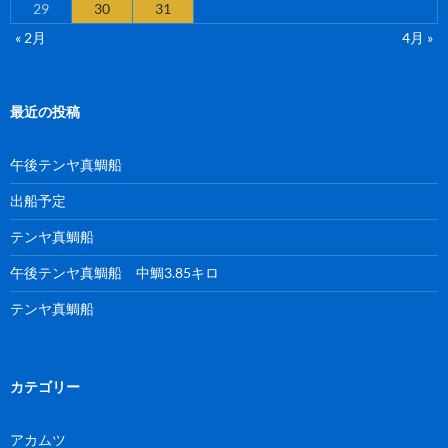
29
30
31
« 2月
4月 »
最近の投稿
午後テンヤ真鯛船
出船予定
テンヤ真鯛船
午後テンヤ真鯛船 中鯛3.85キロ
テンヤ真鯛船
カテゴリー
アカムツ