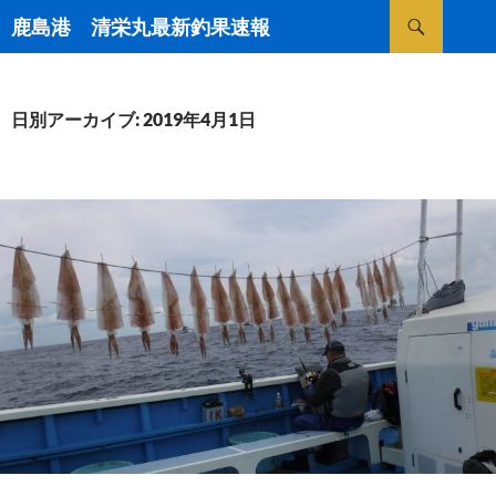
検
鹿島港 清栄丸最新釣果速報
索
コ
ン
テ
ン
日別アーカイブ: 2019年4月1日
ツ
へ
ス
キ
ッ
プ