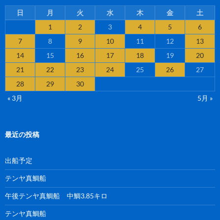
日
月
火
水
木
金
土
1
2
3
4
5
6
7
8
9
10
11
12
13
14
15
16
17
18
19
20
21
22
23
24
25
26
27
28
29
30
« 3月
5月 »
最近の投稿
出船予定
テンヤ真鯛船
午後テンヤ真鯛船 中鯛3.85キロ
テンヤ真鯛船