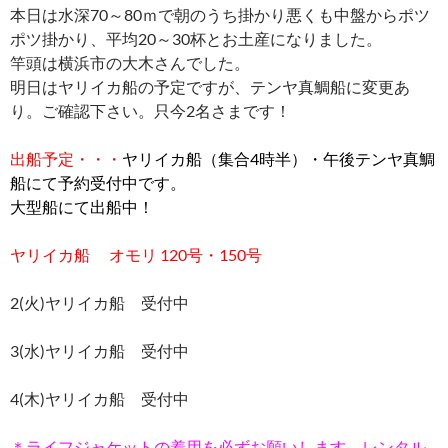
本日は水深70～80ｍで朝のうち掛かり悪くも中盤からポツ
ポツ掛かり、平均20～30杯とお土産になりました。
竿頭は横浜市の大木さんでした。
明日はヤリイカ船の予定ですが、テンヤ真鯛船に変更あ
り。ご確認下さい。只今2名さまです！
出船予定・・・
ヤリイカ船（集合4時半）・午後テンヤ真鯛
船
にて予約受付中です。
大型船にて出船中！
ヤリイカ船 オモリ 120号・150号
2(火)ヤリイカ船 受付中
3(水)ヤリイカ船 受付中
4(木)ヤリイカ船 受付中
＊ライフジャケットの着用を必ずお願いします。レンタル