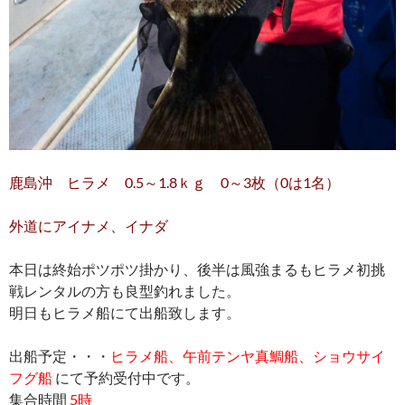
鹿島沖 ヒラメ 0.5～1.8ｋｇ 0～3枚（0は1名）
外道にアイナメ、イナダ
本日は終始ポツポツ掛かり、後半は風強まるもヒラメ初挑
戦レンタルの方も良型釣れました。
明日もヒラメ船にて出船致します。
出船予定・・・
ヒラメ船、午前テンヤ真鯛船、ショウサイ
フグ船
にて予約受付中です。
集合時間
5時