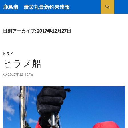
検
鹿島港 清栄丸最新釣果速報
索
コ
ン
テ
ン
日別アーカイブ: 2017年12月27日
ツ
へ
ス
キ
ヒラメ
ッ
ヒラメ船
プ
2017年12月27日