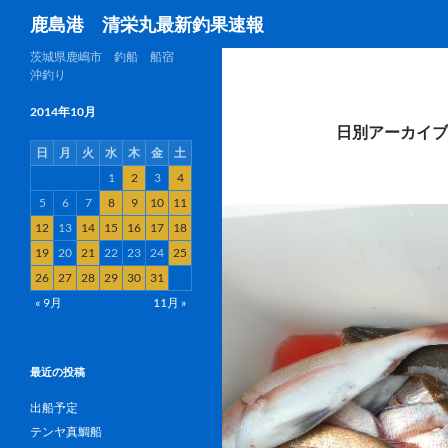
検
鹿島港 清栄丸最新釣果速報
索
茨城県鹿嶋市 釣船 船宿
沖釣り
2014年10月
日別アーカイブ: 
日
月
火
水
木
金
土
1
2
3
4
5
6
7
8
9
10
11
12
13
14
15
16
17
18
19
20
21
22
23
24
25
26
27
28
29
30
31
« 9月
11月 »
最近の投稿
出船予定
テンヤ真鯛船