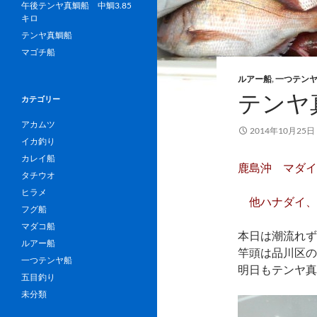
午後テンヤ真鯛船 中鯛3.85
キロ
テンヤ真鯛船
マゴチ船
ルアー船
,
一つテン
テンヤ
カテゴリー
アカムツ
2014年10月25日
イカ釣り
カレイ船
鹿島沖 マダイ 
タチウオ
ヒラメ
他ハナダイ、
フグ船
マダコ船
本日は潮流れず
ルアー船
竿頭は品川区の
一つテンヤ船
明日もテンヤ真
五目釣り
未分類