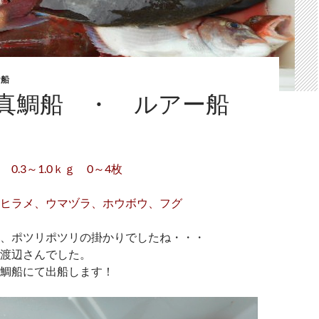
ヤ船
真鯛船 ・ ルアー船
0.3～1.0ｋｇ 0～4枚
ヒラメ、ウマヅラ、ホウボウ、フグ
、ポツリポツリの掛かりでしたね・・・
渡辺さんでした。
鯛船にて出船します！